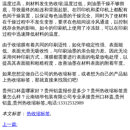
温度过高，则材料发生热收缩;温度过低，则油墨干燥不够彻
底，导致最终的粘连和背面起脏。在凹印机和柔印机上都配有
色间干燥装置，以保证每色油墨的干燥完全。同时为了使材料
在干燥过程中不发生变形，要求在色组间设冷风通道，以控制
残存余热的影响。如今的印刷机上使用了冷冻鼓，可以在印刷
过程中迅速降低材料的温度。
由于收缩膜有着共同的印刷适性，如化学稳定性强、表面能
低、表面光滑无吸收性，与印刷油墨的亲合能力差。因此无论
采用何种印刷方式，薄膜都需要进行表面的电晕放电处理，以
提高其表面能和粗糙程度，改善油墨在材料表面的附着牢度。
如果您想定做自己公司的热收缩标签，或者想为自己的产品贴
上热收缩标签，那就直接来找我们吧!
贵州口杯盖哪家好？贵州铝盖报价是多少？贵州热收缩标签质
量怎么样？云南锦华包装有限公司专业承接贵州口杯盖,贵州
铝盖,贵州热收缩标签,,电话:13312532989
本文标签：
热收缩标签
,
上一篇: