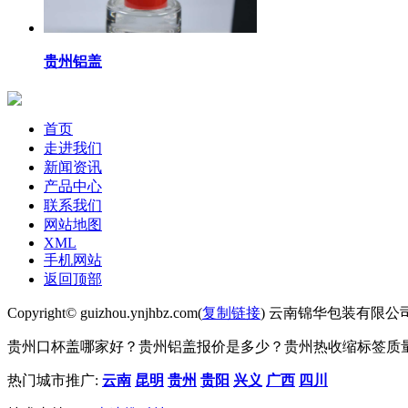
贵州铝盖
首页
走进我们
新闻资讯
产品中心
联系我们
网站地图
XML
手机网站
返回顶部
Copyright© guizhou.ynjhbz.com(
复制链接
) 云南锦华包装有限公
贵州口杯盖哪家好？贵州铝盖报价是多少？贵州热收缩标签质量怎么
热门城市推广:
云南
昆明
贵州
贵阳
兴义
广西
四川